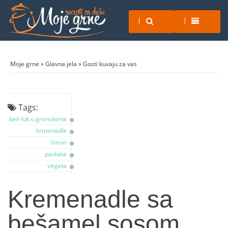
Moje grne
»
Glavna jela
»
Gosti kuvaju za vas
Tags:
beli luk u granulama
krmenadle
limun
pavlaka
vegeta
Kremenadle sa
bešamel sosom