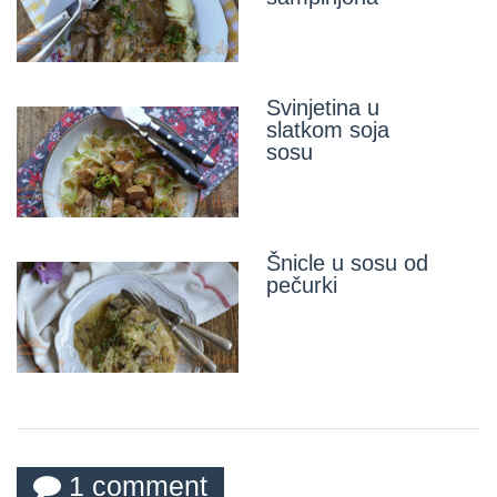
Svinjetina u
slatkom soja
sosu
Šnicle u sosu od
pečurki
1 comment