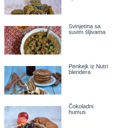
Svinjetina sa
suvim šljivama
Penkejk iz Nutri
blendera
Čokoladni
humus