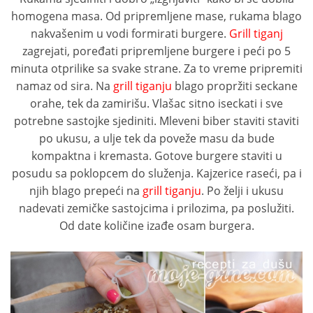
homogena masa. Od pripremljene mase, rukama blago
nakvašenim u vodi formirati burgere.
Grill tiganj
zagrejati, poređati pripremljene burgere i peći po 5
minuta otprilike sa svake strane. Za to vreme pripremiti
namaz od sira. Na
grill tiganju
blago propržiti seckane
orahe, tek da zamirišu. Vlašac sitno iseckati i sve
potrebne sastojke sjediniti. Mleveni biber staviti staviti
po ukusu, a ulje tek da poveže masu da bude
kompaktna i kremasta. Gotove burgere staviti u
posudu sa poklopcem do služenja. Kajzerice raseći, pa i
njih blago prepeći na
grill tiganju
. Po želji i ukusu
nadevati zemičke sastojcima i prilozima, pa poslužiti.
Od date količine izađe osam burgera.