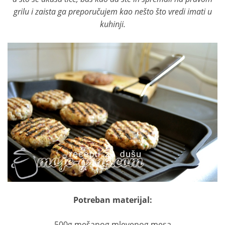
grilu i zaista ga preporučujem kao nešto što vredi imati u
kuhinji.
Potreban materijal:
500g mešanog mlevenog mesa