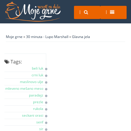
Moje grne
»
30 minuta - Lupo Marshall
»
Glavna jela
Tags:
beli luk
crni luk
maslinovo ulje
mleveno mešano meso
paradajz
prezle
rukola
seckani orasi
senf
sir