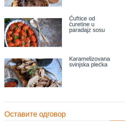
Ćuftice od
ćuretine u
paradajz sosu
Karamelizovana
svinjska plećka
Оставите одговор