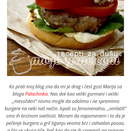
Ko prati moj blog zna da mi je drag i čest gost Marija sa
bloga
Palachinka
. Nas dve kao veliki gurmani i veliki
„mesožderi“ nismo mogle da odolimo i ne spremimo
burgere na neki naš način. Ispali su fenomenalno, „omlatili“
smo ih brzinom svetlosti. Moram da napomenem i to da je
pečenje burgera u gril tiganju veoma brz i zahvalan posao,
a što se ukusa tiče, baš kao da ste ih spremali na pravom