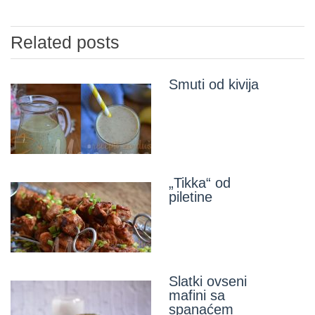
Related posts
Smuti od kivija
„Tikka“ od
piletine
Slatki ovseni
mafini sa
spanaćem