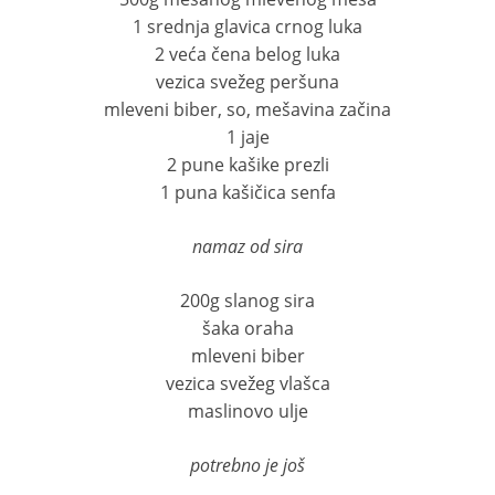
1 srednja glavica crnog luka
2 veća čena belog luka
vezica svežeg peršuna
mleveni biber, so, mešavina začina
1 jaje
2 pune kašike prezli
1 puna kašičica senfa
namaz od sira
200g slanog sira
šaka oraha
mleveni biber
vezica svežeg vlašca
maslinovo ulje
potrebno je još