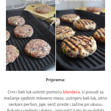
Priprema:
Crni i beli luk usitniti pomoću
blendera
. U posudi za
mešanje sjediniti mleveno meso, usitnjeni beli luk, sitno
seckani peršun, jaje, senf, prezle i začine po ukusu.
Rukama sjediniti i dobro „izgnjaviti“ kako bi se dobila