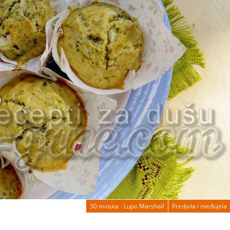
30 minuta - Lupo Marshall
Predjela i međujela