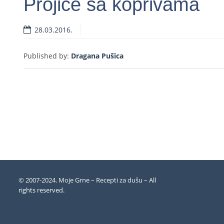
Projice sa koprivama
28.03.2016.
Rea
Published by:
Dragana Pušica
© 2007-2024. Moje Grne – Recepti za dušu –
All
rights reserved
.