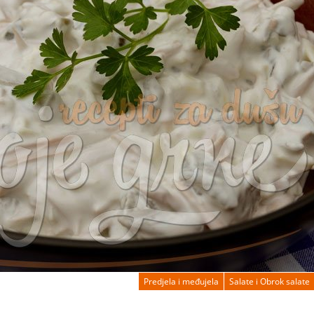
Predjela i međujela
Salate i Obrok salate