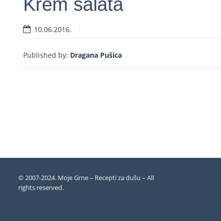
Krem salata
10.06.2016.
Rea
Published by:
Dragana Pušica
© 2007-2024. Moje Grne – Recepti za dušu –
All
rights reserved
.