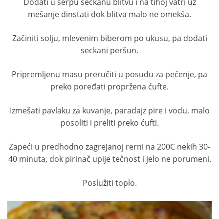
Dodati u šerpu seckanu blitvu i na tihoj vatri uz
mešanje dinstati dok blitva malo ne omekša.
Začiniti solju, mlevenim biberom po ukusu, pa dodati
seckani peršun.
Pripremljenu masu preručiti u posudu za pečenje, pa
preko poređati propržena ćufte.
Izmešati pavlaku za kuvanje, paradajz pire i vodu, malo
posoliti i preliti preko ćufti.
Zapeći u predhodno zagrejanoj rerni na 200C nekih 30-
40 minuta, dok pirinač upije tečnost i jelo ne porumeni.
Poslužiti toplo.