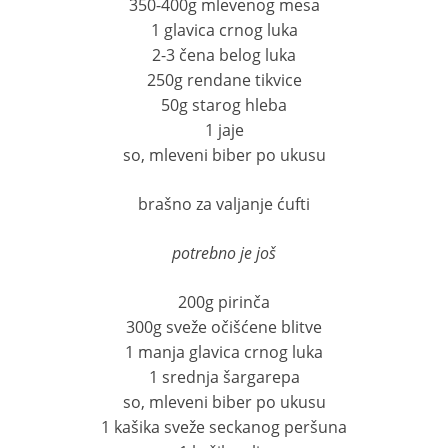
350-400g mlevenog mesa
1 glavica crnog luka
2-3 čena belog luka
250g rendane tikvice
50g starog hleba
1 jaje
so, mleveni biber po ukusu
brašno za valjanje ćufti
potrebno je još
200g pirinča
300g sveže očišćene blitve
1 manja glavica crnog luka
1 srednja šargarepa
so, mleveni biber po ukusu
1 kašika sveže seckanog peršuna