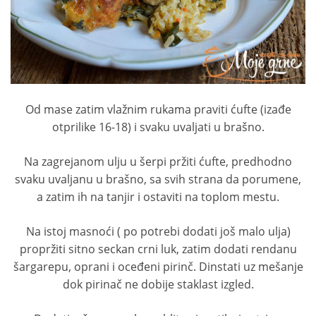
Od mase zatim vlažnim rukama praviti ćufte (izađe
otprilike 16-18) i svaku uvaljati u brašno.
Na zagrejanom ulju u šerpi pržiti ćufte, predhodno
svaku uvaljanu u brašno, sa svih strana da porumene,
a zatim ih na tanjir i ostaviti na toplom mestu.
Na istoj masnoći ( po potrebi dodati još malo ulja)
propržiti sitno seckan crni luk, zatim dodati rendanu
šargarepu, oprani i oceđeni pirinč. Dinstati uz mešanje
dok pirinač ne dobije staklast izgled.