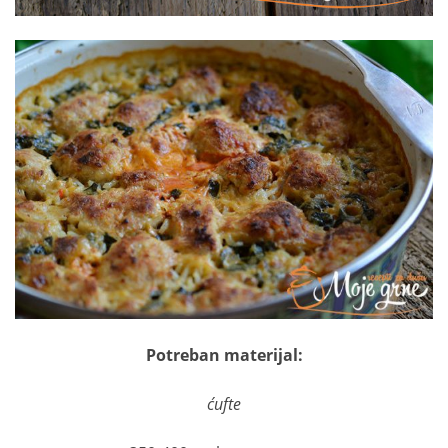
Potreban materijal:
ćufte