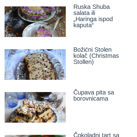
Ruska Shuba
salata ili
„Haringa ispod
kaputa“
Božićni Stolen
kolač (Christmas
Stollen)
Čupava pita sa
borovnicama
Čokoladni tart sa