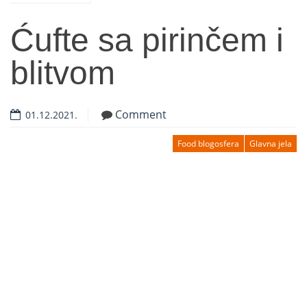
Ćufte sa pirinčem i
blitvom
Comment
01.12.2021.
Food blogosfera
Glavna jela