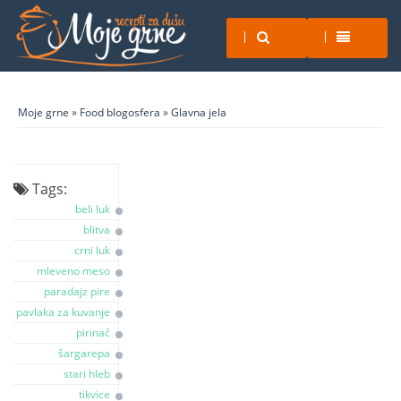
Moje grne
»
Food blogosfera
»
Glavna jela
Tags:
beli luk
blitva
crni luk
mleveno meso
paradajz pire
pavlaka za kuvanje
pirinač
šargarepa
stari hleb
tikvice