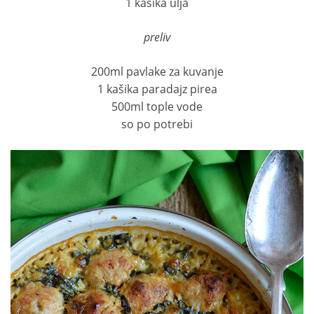
1 kašika ulja
preliv
200ml pavlake za kuvanje
1 kašika paradajz pirea
500ml tople vode
so po potrebi