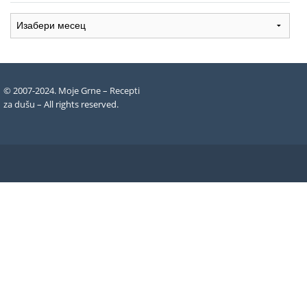
Arhiva
recepata
© 2007-2024. Moje Grne – Recepti
za dušu –
All rights reserved
.