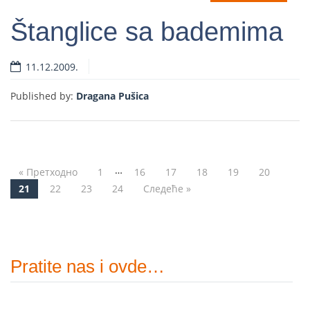
Štanglice sa bademima
11.12.2009.
Read more
Published by:
Dragana Pušica
…
« Претходно
1
16
17
18
19
20
Post navigation
21
22
23
24
Следеће »
Pratite nas i ovde…