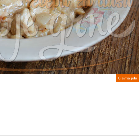
Glavna jela
d more