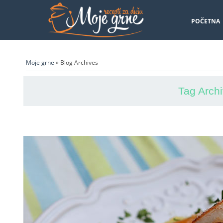
POČETNA
Moje grne
» Blog Archives
Tag Arch