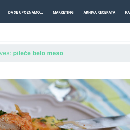
DA SE UPOZNAMO…
MARKETING
ARHIVA RECEPATA
KA
ives:
pileće belo meso