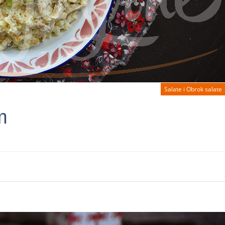
Salate i Obrok salate
m
d more