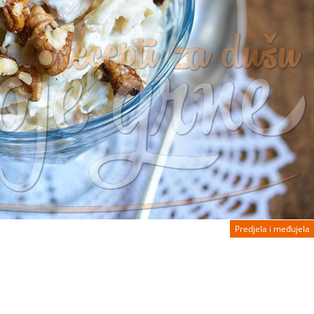
Predjela i međujela