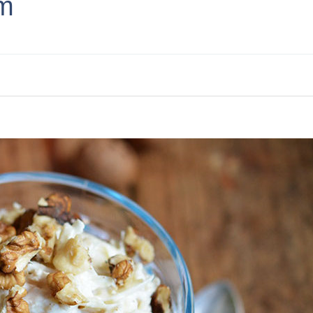
om
d more