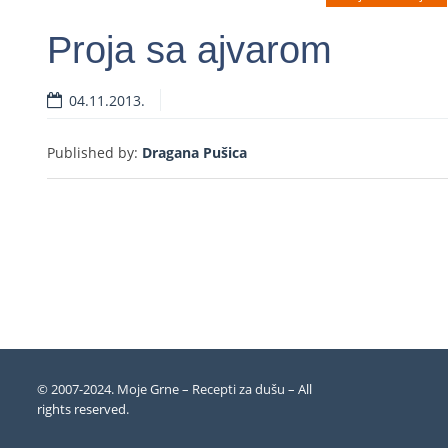
Proja sa ajvarom
04.11.2013.
Read more
Published by:
Dragana Pušica
© 2007-2024. Moje Grne – Recepti za dušu –
All
rights reserved
.