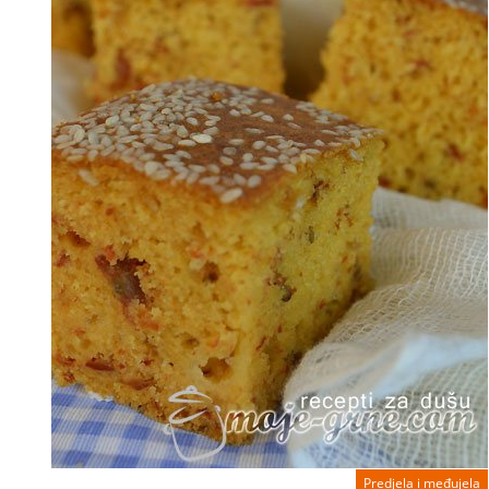
Predjela i međujela