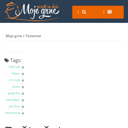
Moje grne
»
Testenine
Tags:
beli luk
biber
crni luk
mast
paprika
paradajz
peršun
testenina