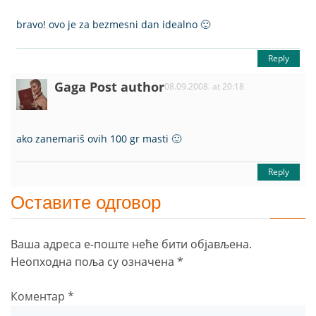
bravo! ovo je za bezmesni dan idealno 🙂
Reply
Gaga
Post author
08.09.2008. at 20:18
ako zanemariš ovih 100 gr masti 🙂
Reply
Оставите одговор
Ваша адреса е-поште неће бити објављена.
Неопходна поља су означена
*
Коментар
*