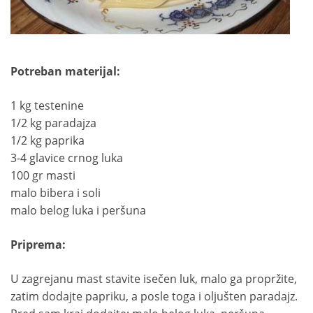
Potreban materijal:
1 kg testenine
1/2 kg paradajza
1/2 kg paprika
3-4 glavice crnog luka
100 gr masti
malo bibera i soli
malo belog luka i peršuna
Priprema:
U zagrejanu mast stavite isečen luk, malo ga propržite,
zatim dodajte papriku, a posle toga i oljušten paradajz.