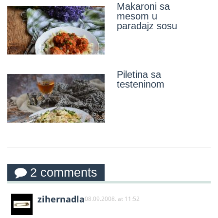
Makaroni sa
mesom u
paradajz sosu
Piletina sa
testeninom
2 comments
zihernadla
08.09.2008. at 11:52