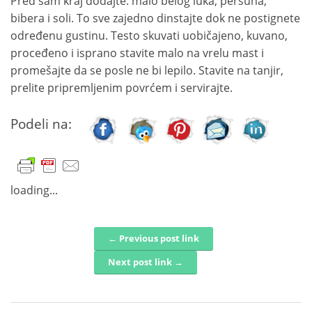
Pred sam kraj dodajte: malo belog luka, peršuna,
bibera i soli. To sve zajedno dinstajte dok ne postignete
određenu gustinu. Testo skuvati uobičajeno, kuvano,
proceđeno i isprano stavite malo na vrelu mast i
promešajte da se posle ne bi lepilo. Stavite na tanjir,
prelite pripremljenim povrćem i servirajte.
Podeli na:
loading...
← Previous post link
Post navigation
Next post link →