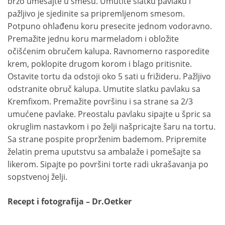
brzo umešajte u smesu. Umutite slatku pavlaku i
pažljivo je sjedinite sa pripremljenom smesom.
Potpuno ohlađenu koru presecite jednom vodoravno.
Premažite jednu koru marmeladom i obložite
očišćenim obručem kalupa. Ravnomerno rasporedite
krem, poklopite drugom korom i blago pritisnite.
Ostavite tortu da odstoji oko 5 sati u frižideru. Pažljivo
odstranite obruč kalupa. Umutite slatku pavlaku sa
Kremfixom. Premažite površinu i sa strane sa 2/3
umućene pavlake. Preostalu pavlaku sipajte u špric sa
okruglim nastavkom i po želji našpricajte šaru na tortu.
Sa strane pospite proprženim bademom. Pripremite
želatin prema uputstvu sa ambalaže i pomešajte sa
likerom. Sipajte po površini torte radi ukrašavanja po
sopstvenoj želji.
Recept i fotografija – Dr.Oetker