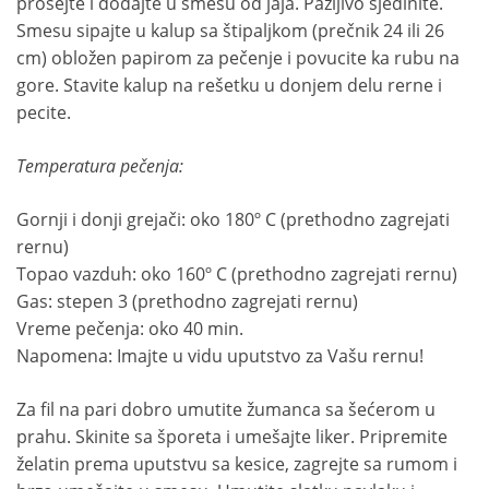
prosejte i dodajte u smesu od jaja. Pažljivo sjedinite.
Smesu sipajte u kalup sa štipaljkom (prečnik 24 ili 26
cm) obložen papirom za pečenje i povucite ka rubu na
gore. Stavite kalup na rešetku u donjem delu rerne i
pecite.
Temperatura pečenja:
Gornji i donji grejači: oko 180º C (prethodno zagrejati
rernu)
Topao vazduh: oko 160º C (prethodno zagrejati rernu)
Gas: stepen 3 (prethodno zagrejati rernu)
Vreme pečenja: oko 40 min.
Napomena: Imajte u vidu uputstvo za Vašu rernu!
Za fil na pari dobro umutite žumanca sa šećerom u
prahu. Skinite sa šporeta i umešajte liker. Pripremite
želatin prema uputstvu sa kesice, zagrejte sa rumom i