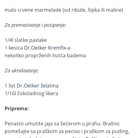
malo crvene marmelade (od ribizle, šipka ili maline)
Za premazivanje i posipanje:
1/4l slatke pavlake
1 kesica
Dr.Oetker Kremfix-a
nekoliko proprženih listića badema
Za ukrašavanje:
1
list Dr.Oetker želatina
1/16l čokoladnog likera
Priprema:
Penasto umutite jaja sa šećerom u prahu. Brašno
pomešajte sa praškom za pecivo i praškom za puding,