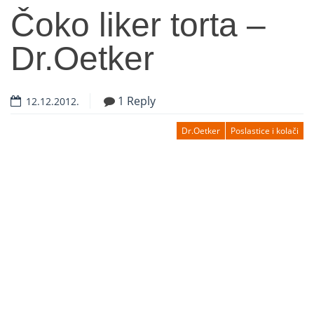
Čoko liker torta –
Dr.Oetker
1 Reply
12.12.2012.
Dr.Oetker
Poslastice i kolači