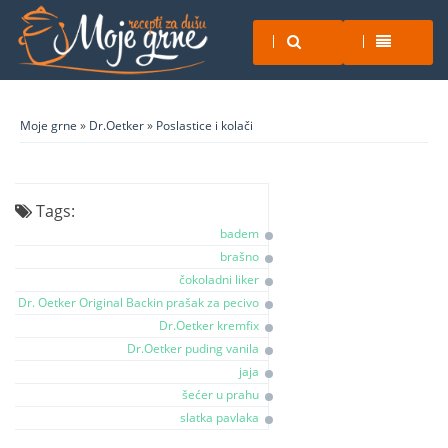
Moje grne
»
Dr.Oetker
»
Poslastice i kolači
Tags:
badem
brašno
čokoladni liker
Dr. Oetker Original Backin prašak za pecivo
Dr.Oetker kremfix
Dr.Oetker puding vanila
jaja
šećer u prahu
slatka pavlaka