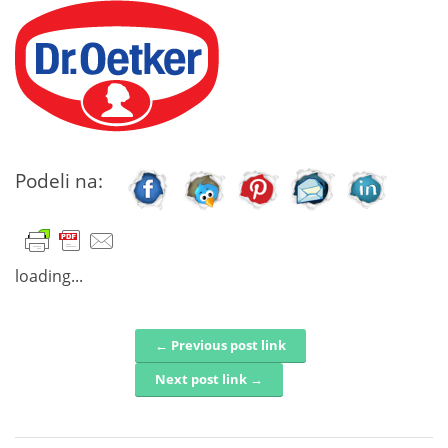
Podeli na:
loading...
← Previous post link
Post navigation
Next post link →