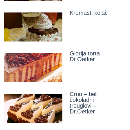
Kremasti kolač
Glorija torta –
Dr.Oetker
Crno – beli
čokoladni
trouglovi –
Dr.Oetker