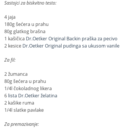
Sastojci za biskvitno testo:
4 jaja
180g šećera u prahu
80g glatkog brašna
1 kašičica
Dr.Oetker Original Backin praška za pecivo
2 kesice
Dr.Oetker Original pudinga sa ukusom vanile
Za fil:
2 žumanca
80g šećera u prahu
1/4l čokoladnog likera
6
lista Dr.Oetker želatina
2 kašike ruma
1/4l slatke pavlake
Za premazivanje: