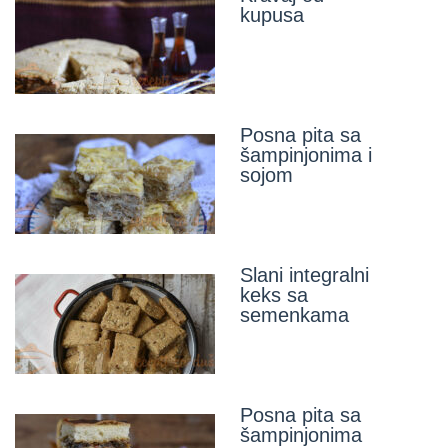
kupusa
Posna pita sa
šampinjonima i
sojom
Slani integralni
keks sa
semenkama
Posna pita sa
šampinjonima