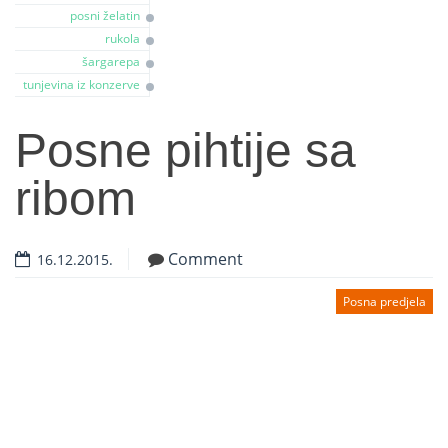
posni želatin
rukola
šargarepa
tunjevina iz konzerve
Posne pihtije sa
ribom
Comment
16.12.2015.
Posna predjela