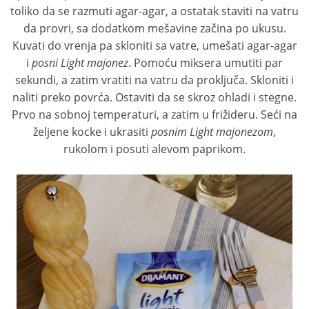
toliko da se razmuti agar-agar, a ostatak staviti na vatru
da provri, sa dodatkom mešavine začina po ukusu.
Kuvati do vrenja pa skloniti sa vatre, umešati agar-agar
i
posni Light majonez
. Pomoću miksera umutiti par
sekundi, a zatim vratiti na vatru da proključa. Skloniti i
naliti preko povrća. Ostaviti da se skroz ohladi i stegne.
Prvo na sobnoj temperaturi, a zatim u frižideru. Seći na
željene kocke i ukrasiti
posnim Light majonezom
,
rukolom i posuti alevom paprikom.