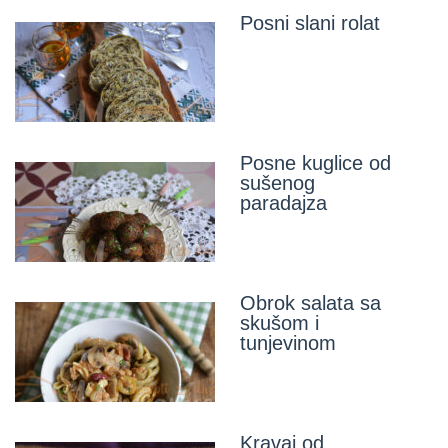
Posni slani rolat
Posne kuglice od
sušenog
paradajza
Obrok salata sa
skušom i
tunjevinom
Kravaj od