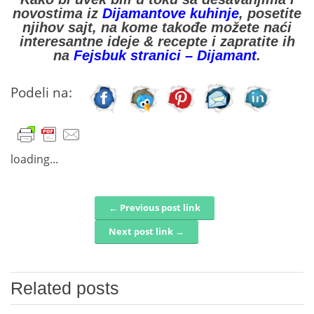
novostima iz
Dijamantove kuhinje
, posetite
njihov sajt, na kome takođe možete naći
interesantne ideje & recepte i zapratite ih
na
Fejsbuk stranici – Dijamant
.
Podeli na:
loading...
← Previous post link
Post navigation
Next post link →
Related posts