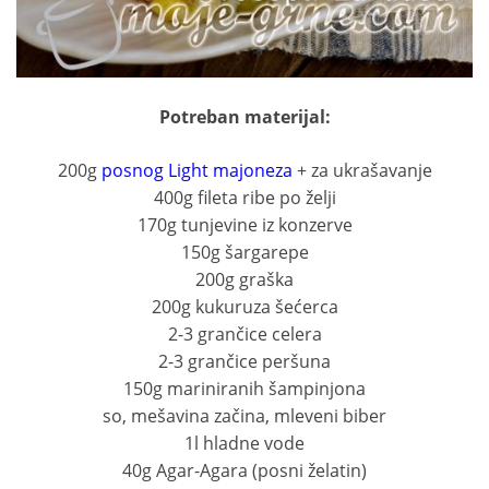
Potreban materijal:
200g
posnog Light majoneza
+ za ukrašavanje
400g fileta ribe po želji
170g tunjevine iz konzerve
150g šargarepe
200g graška
200g kukuruza šećerca
2-3 grančice celera
2-3 grančice peršuna
150g mariniranih šampinjona
so, mešavina začina, mleveni biber
1l hladne vode
40g Agar-Agara (posni želatin)