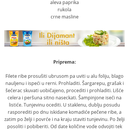
aleva paprika
rukola
crne masline
Priprema:
Filete ribe prosušiti ubrusom pa uviti u alu foliju, blago
nauljenu i ispeći u rerni. Prohladiti. Šargarepu, grašak i
šećerac skuvati uobičajeno, procediti i prohladiti. Lišće
celera i peršuna sitno naseckati. Šampinjone iseći na
listiće. Tunjevinu ocediti. U staklenu, dublju posudu
rasporediti po dnu iskidane komadiće pečene ribe, a
zatim po želji i povrće i na kraju staviti tunjevinu. Po želji
posoliti i pobiberiti. Od date količine vode odvojiti tek