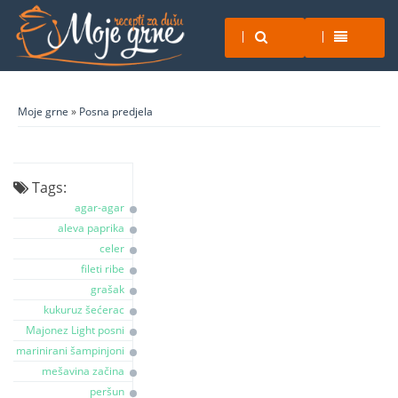
Moje grne
»
Posna predjela
Tags:
agar-agar
aleva paprika
celer
fileti ribe
grašak
kukuruz šećerac
Majonez Light posni
marinirani šampinjoni
mešavina začina
peršun