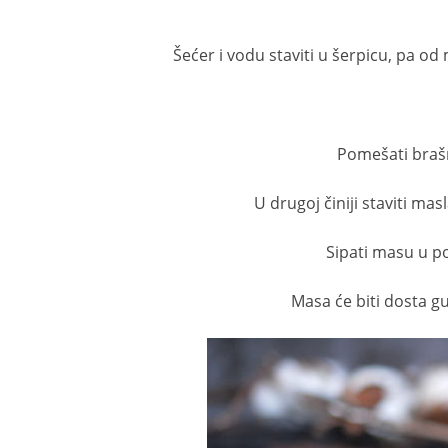
Šećer i vodu staviti u šerpicu, pa od
Pomešati brašno
U drugoj činiji staviti ma
Sipati masu u p
Masa će biti dosta gu