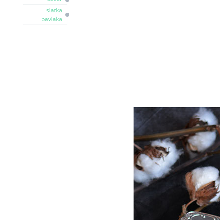
slatka
pavlaka