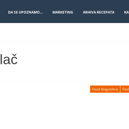
DA SE UPOZNAMO…
MARKETING
ARHIVA RECEPATA
KA
lač
Food blogosfera
Posl