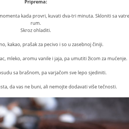
Priprema:
 momenta kada provri, kuvati dva-tri minuta. Skloniti sa vatr
rum.
Skroz ohladiti.
, kakao, prašak za pecivo i so u zasebnoj činiji.
slac, mleko, aromu vanile i jaja, pa umutiti žicom za mućenje.
osudu sa brašnom, pa varjačom sve lepo sjediniti.
sta, da vas ne buni, ali nemojte dodavati više tečnosti.