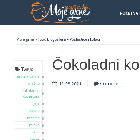
POČETNA
Moje grne
»
Food blogosfera
»
Poslastice i kolači
Čokoladni ko
Tags:
aroma vanila
Comment
brašno
11.03.2021.
čokoladna
kuvertura
jaja
kakao
maslac
mleko
rum
šećer