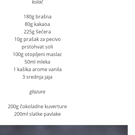
kolač
180g brašna
80g kakaoa
225g šećera
10g prašak za pecivo
prstohvat soli
100g otopljeni maslac
50ml mleka
1 kašika arome vanila
3 srednja jaja
glazura
200g čokoladne kuverture
200ml slatke pavlake