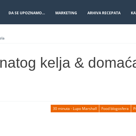
DA SE UPOZNAMO…
MARKETING
ARHIVA RECEPATA
KA
ela
natog kelja & domać
30 minuta - Lupo Marshall
Food blogosfera
P