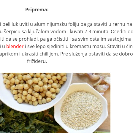
Priprema:
beli luk uviti u aluminijumsku foliju pa ga staviti u rernu na
 ga u šerpicu sa ključalom vodom i kuvati 2-3 minuta. Ocediti od
iti da se prohladi, pa ga očistiti i sa svim ostalim sastojcima 
ti u
blender
i sve lepo sjediniti u kremastu masu. Staviti u činij
rikom i ukrasiti chillijem. Pre služenja ostaviti da se dobro
frižideru.