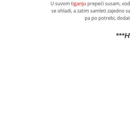
U suvom
tiganju
prepeći susam, vodeć
se ohladi, a zatim samleti zajedno 
pa po potrebi, dodat
***H