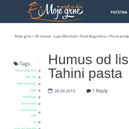
POČETNA
Moje grne
»
30 minuta - Lupo Marshall
»
Food blogosfera
»
Posna predj
Humus od lis
Tags:
Tahini pasta
aleva paprika
beli luk
chilli threads
kale
1 Reply
28.09.2015.
leblebija
lisnati kelj
maslinovo
ulje
so
sok od limuna