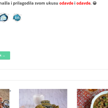
našla i prilagodila svom ukusu
odavde
i
odavde
. 😀
nk →
„