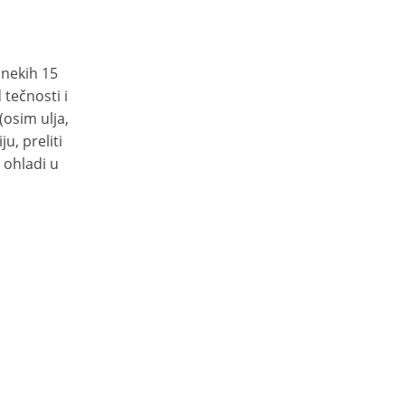
 nekih 15
 tečnosti i
(osim ulja,
u, preliti
 ohladi u