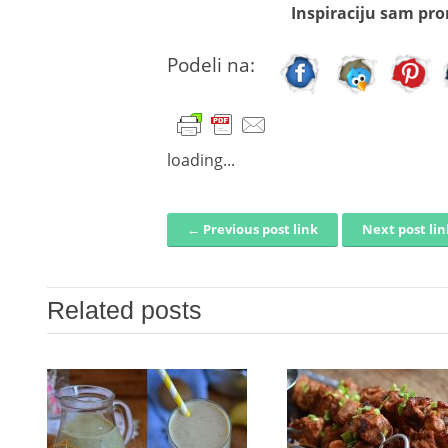
Inspiraciju sam pro
Podeli na:
loading...
← Previous post link
Next post li
Post navigation
Related posts