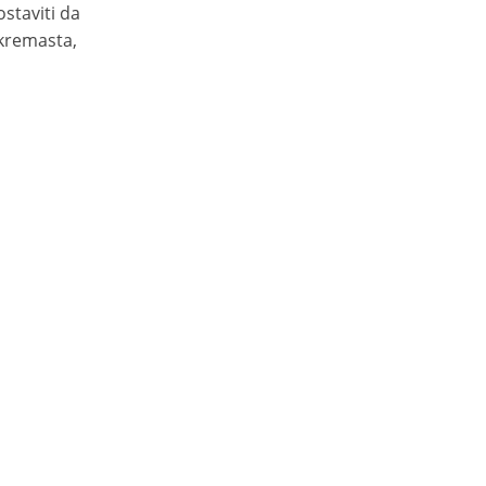
ostaviti da
 kremasta,