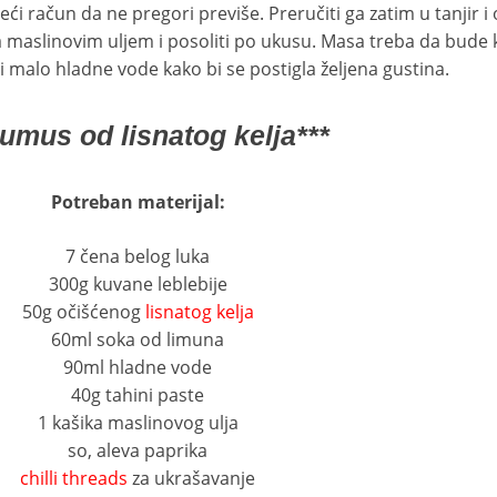
i račun da ne pregori previše. Preručiti ga zatim u tanjir i 
sa maslinovim uljem i posoliti po ukusu. Masa treba da bude
i malo hladne vode kako bi se postigla željena gustina.
umus od lisnatog kelja***
Potreban materijal:
7 čena belog luka
300g kuvane leblebije
50g očišćenog
lisnatog kelja
60ml soka od limuna
90ml hladne vode
40g tahini paste
1 kašika maslinovog ulja
so, aleva paprika
chilli threads
za ukrašavanje