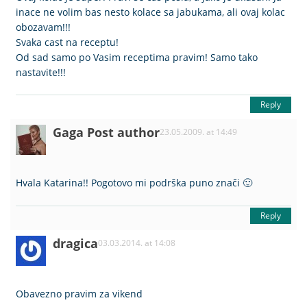
inace ne volim bas nesto kolace sa jabukama, ali ovaj kolac
obozavam!!!
Svaka cast na receptu!
Od sad samo po Vasim receptima pravim! Samo tako
nastavite!!!
Reply
Gaga
Post author
23.05.2009. at 14:49
Hvala Katarina!! Pogotovo mi podrška puno znači 🙂
Reply
dragica
03.03.2014. at 14:08
Obavezno pravim za vikend