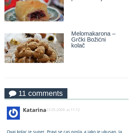
Melomakarona –
Grčki Božićni
kolač
11 comments
Katarina
23.05.2009. at 11:12
Ovaj kolac je super. Pravi se cas posla, a jako je ukusan. Ja