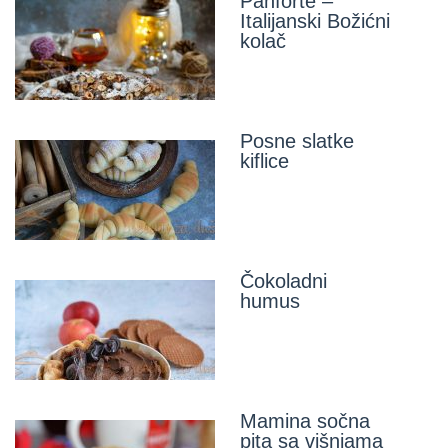
Panforte –
Italijanski Božićni
kolač
Posne slatke
kiflice
Čokoladni
humus
Mamina sočna
pita sa višnjama