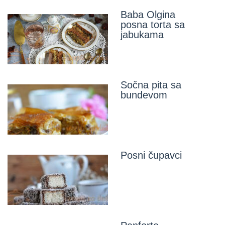
Baba Olgina
posna torta sa
jabukama
Sočna pita sa
bundevom
Posni čupavci