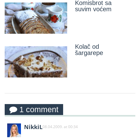
Komisbrot sa
suvim voćem
Kolač od
šargarepe
1 comment
NikkiL
08.04.2009. at 00:34