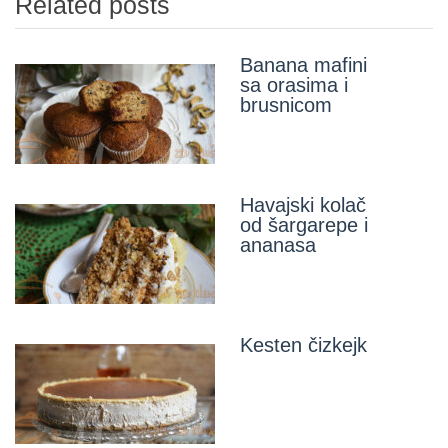
Related posts
Banana mafini
sa orasima i
brusnicom
Havajski kolač
od šargarepe i
ananasa
Kesten čizkejk