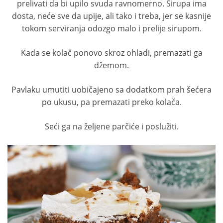
prelivati da bi upilo svuda ravnomerno. Sirupa ima
dosta, neće sve da upije, ali tako i treba, jer se kasnije
tokom serviranja odozgo malo i prelije sirupom.
Kada se kolač ponovo skroz ohladi, premazati ga
džemom.
Pavlaku umutiti uobičajeno sa dodatkom prah šećera
po ukusu, pa premazati preko kolača.
Seći ga na željene parčiće i poslužiti.