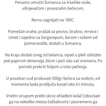
Penasto umutiti žumanca sa 4 kašike vode,
višnjevačom i preostalim šećerom.
Rernu zagrejati na 180C.
Pomešati orahe, prašak za pecivo, brašno, mrvice i
cimet i zajedno sa šargarepom, korom i sokom od
pomorandže, dodati u žumanca.
Na kraju dodati sneg od belanca, sipati u pleh obložen
pek papirom dimenzija 26cm i peći oko sat vremena. Po
potrebi prekriti folijom u toku pečenja.
U poseban sud prokuvati 500gr šećera sa vodom, od
momenta kada proključa kuvati oko tri minuta.
Vrelim sirupom preliti skroz ohlađeni kolač (izbockati
ga na nekoliko mesta čačkalicom) i povremeno ga