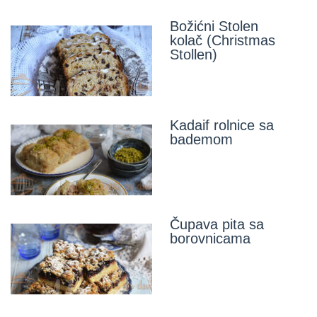
Božićni Stolen
kolač (Christmas
Stollen)
Kadaif rolnice sa
bademom
Čupava pita sa
borovnicama