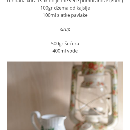
rendana kora i sok od jedne veće pomorandže (80ml)
100gr džema od kajsije
100ml slatke pavlake
sirup
500gr šećera
400ml vode