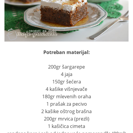
Potreban materijal:
200gr šargarepe
4 jaja
150gr šećera
4 kašike višnjevače
180gr mlevenih oraha
1 prašak za pecivo
2 kašike oštrog brašna
200gr mrvica (prezli)
1 kašičica cimeta