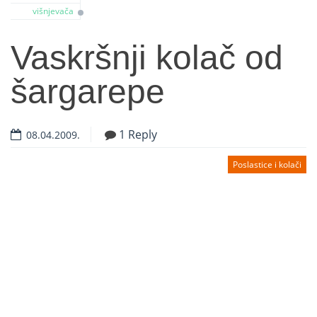
višnjevača
Vaskršnji kolač od
šargarepe
1 Reply
08.04.2009.
Poslastice i kolači