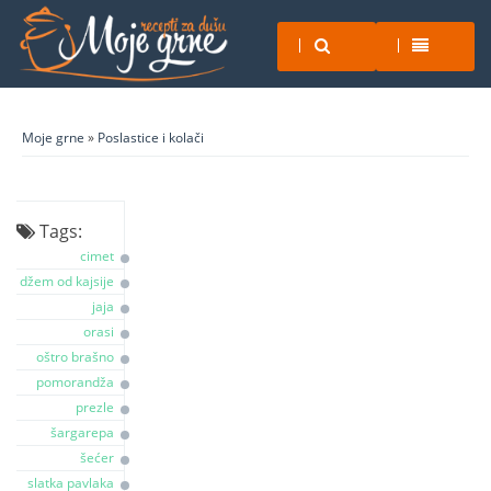
Moje grne
»
Poslastice i kolači
Tags:
cimet
džem od kajsije
jaja
orasi
oštro brašno
pomorandža
prezle
šargarepa
šećer
slatka pavlaka