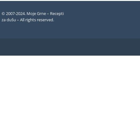
© 2007-2024. Moje Grne – Recepti
za dušu –
All rights reserved
.